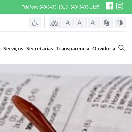
Telefone:(43)3433-1013 | (43) 3433-1165
o
Serviços
Secretarias
Transparência
Ouvidoria