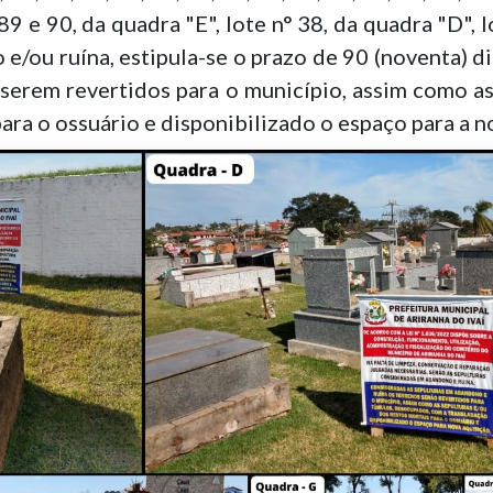
 89 e 90, da quadra "E", lote n° 38, da quadra "D", 
/ou ruína, estipula-se o prazo de 90 (noventa) dia
 serem revertidos para o município, assim como a
ara o ossuário e disponibilizado o espaço para a n