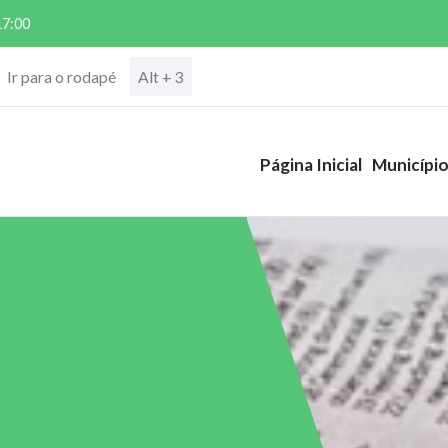
17:00
Ir para o rodapé
Alt + 3
Página Inicial
Municípi